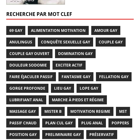
RECHERCHE PAR MOT CLEF
69 GAY
ALIMENTATION MOTIVATION
AMOUR GAY
ANULINGUS
CONQUÊTE SEXUELLE GAY
COUPLE GAY
COUPLE GAY OUVERT
DOMINATION GAY
DOULEUR SODOMIE
EXCITER ACTIF
FAIRE ÉJACULER PASSIF
FANTASME GAY
FELLATION GAY
GORGE PROFONDE
LIEU GAY
LOPE GAY
LUBRIFIANT ANAL
MARCHE À PIEDS ET RÉGIME
MASSAGE GAY
MISTER B
MOTIVATION REGIME
MST
PASSIF CHAUD
PLAN CUL GAY
PLUG ANAL
POPPERS
POSITION GAY
PRELIMINAIRE GAY
PRÉSERVATIF