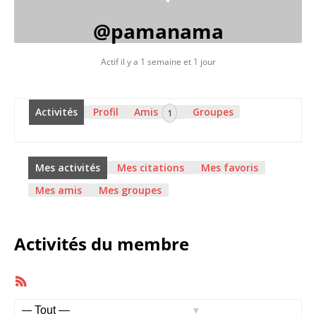
@pamanama
Actif il y a 1 semaine et 1 jour
Activités
Profil
Amis
Groupes
1
Mes activités
Mes citations
Mes favoris
Mes amis
Mes groupes
Activités du membre
Flux
RSS