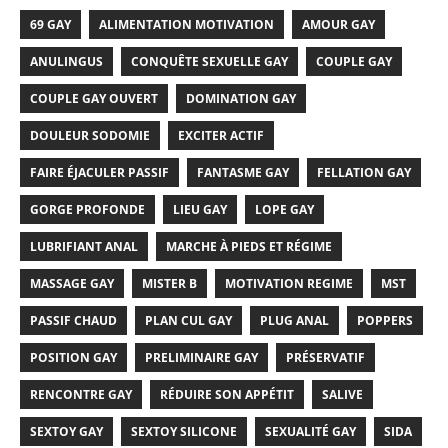
69 GAY
ALIMENTATION MOTIVATION
AMOUR GAY
ANULINGUS
CONQUÊTE SEXUELLE GAY
COUPLE GAY
COUPLE GAY OUVERT
DOMINATION GAY
DOULEUR SODOMIE
EXCITER ACTIF
FAIRE ÉJACULER PASSIF
FANTASME GAY
FELLATION GAY
GORGE PROFONDE
LIEU GAY
LOPE GAY
LUBRIFIANT ANAL
MARCHE À PIEDS ET RÉGIME
MASSAGE GAY
MISTER B
MOTIVATION REGIME
MST
PASSIF CHAUD
PLAN CUL GAY
PLUG ANAL
POPPERS
POSITION GAY
PRELIMINAIRE GAY
PRÉSERVATIF
RENCONTRE GAY
RÉDUIRE SON APPÉTIT
SALIVE
SEXTOY GAY
SEXTOY SILICONE
SEXUALITÉ GAY
SIDA